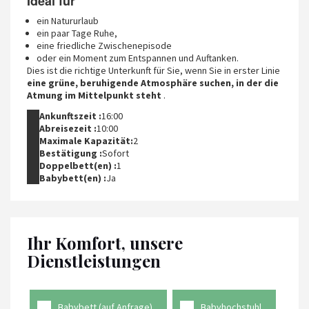
Ideal für
ein Natururlaub
ein paar Tage Ruhe,
eine friedliche Zwischenepisode
oder ein Moment zum Entspannen und Auftanken.
Dies ist die richtige Unterkunft für Sie, wenn Sie in erster Linie
eine grüne, beruhigende Atmosphäre suchen, in der die
Atmung im Mittelpunkt steht
.
Ankunftszeit :
16:00
Abreisezeit :
10:00
Maximale Kapazität:
2
Bestätigung :
Sofort
Doppelbett(en) :
1
Babybett(en) :
Ja
Ihr Komfort, unsere
Dienstleistungen
Babybett (auf Anfrage)
Babyhochstuhl