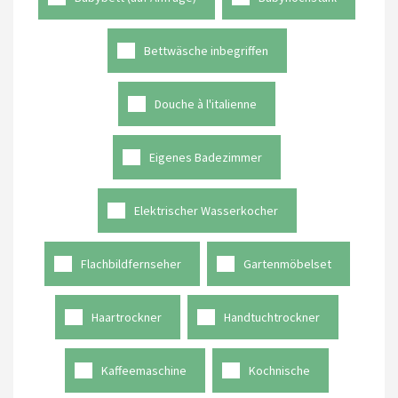
Bettwäsche inbegriffen
Douche à l'italienne
Eigenes Badezimmer
Elektrischer Wasserkocher
Flachbildfernseher
Gartenmöbelset
Haartrockner
Handtuchtrockner
Kaffeemaschine
Kochnische