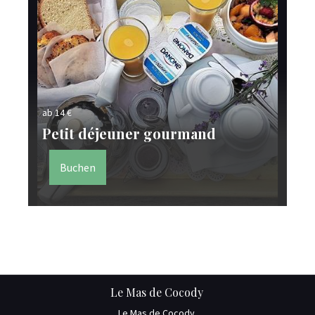
ab 14 €
ab 
Petit déjeuner gourmand
Se
Buchen
Le Mas de Cocody
Le Mas de Cocody